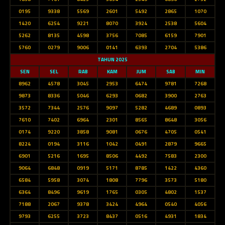
0195
9338
5569
2601
5492
2865
1070
1420
6254
9221
8070
3924
2538
5604
5262
8135
4598
3756
7085
6159
7901
5760
0279
9006
0141
6393
2704
5386
TAHUN 2025
SEN
SEL
RAB
KAM
JUM
SAB
MIN
8962
4578
3045
2953
6474
9781
7268
9873
8336
5046
6293
0682
3900
2763
3572
7344
2576
9097
5282
4689
0893
7610
7402
6964
2301
8565
8648
3056
0174
9220
3858
9081
0676
4705
0541
8224
0194
3116
1042
0491
2879
9665
6901
5216
1695
8506
4492
7583
2300
9064
6848
0919
5171
8785
1422
4360
6584
5958
3074
1808
7796
3573
5180
6364
8496
9619
1765
0305
4802
1537
7188
2067
9378
3424
4964
0540
4056
9793
6255
3723
8437
0516
4931
1834