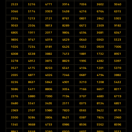
2523
5216
4771
3914
7056
3602
9340
3046
5174
3959
5438
4216
6764
6315
2554
1213
2121
8761
0831
2842
5955
9563
2504
9813
8289
6672
2309
9182
6805
1911
2017
9804
4594
3681
6047
9836
9747
4019
4629
0640
0363
5523
1026
7234
0181
6426
1652
0920
7006
6008
6538
3882
7413
1881
1732
8951
3278
4912
3875
8829
1995
4382
5097
3527
4175
8250
6541
4104
1201
5370
2035
6877
4026
7346
0687
4794
3882
0236
8637
5843
4901
3210
1208
5432
9386
5411
8806
3054
7166
6657
8317
2376
5880
7990
7194
3707
4683
6719
0480
5541
3495
2511
0375
8134
6851
2969
2107
5980
7820
0565
9422
8176
3300
9284
3804
8421
0387
7824
2960
1345
9668
4733
0986
8506
5562
8396
8842
5648
3760
6920
4607
9934
3552