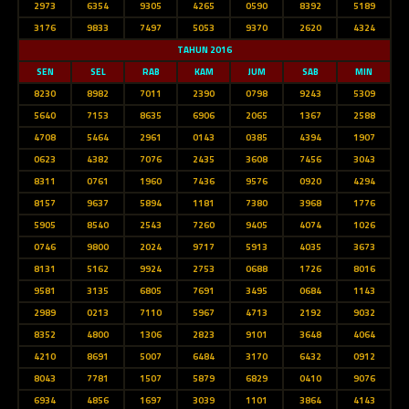
2973
6354
9305
4265
0590
8392
5189
3176
9833
7497
5053
9370
2620
4324
TAHUN 2016
SEN
SEL
RAB
KAM
JUM
SAB
MIN
8230
8982
7011
2390
0798
9243
5309
5640
7153
8635
6906
2065
1367
2588
4708
5464
2961
0143
0385
4394
1907
0623
4382
7076
2435
3608
7456
3043
8311
0761
1960
7436
9576
0920
4294
8157
9637
5894
1181
7380
3968
1776
5905
8540
2543
7260
9405
4074
1026
0746
9800
2024
9717
5913
4035
3673
8131
5162
9924
2753
0688
1726
8016
9581
3135
6805
7691
3495
0684
1143
2989
0213
7110
5967
4713
2192
9032
8352
4800
1306
2823
9101
3648
4064
4210
8691
5007
6484
3170
6432
0912
8043
7781
1507
5879
6829
0410
9076
6934
4856
1697
3039
1101
3864
4143