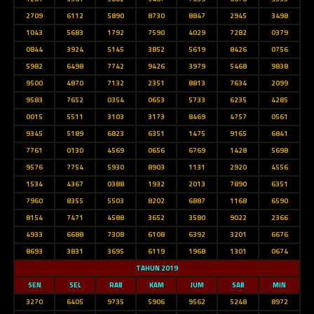
2709
6112
5890
8730
8847
2945
3498
1043
5683
1792
7590
4029
7282
0379
0844
3924
5145
3852
5619
8426
0756
5982
6498
7742
9426
3979
5468
9838
9500
4870
7132
2351
8813
7634
2099
9583
7652
0354
0653
5733
6235
4285
0015
5511
3103
3173
8469
4757
0561
9345
5189
6823
6351
1475
9165
6841
7761
0130
4569
0656
6769
1428
5698
9576
7754
5930
8903
1131
2920
4556
1534
4367
0388
1932
2013
7890
6351
7960
8355
5503
8202
6887
1168
6590
8154
7471
4588
3652
3580
9022
2366
4933
6688
7308
6108
6392
3201
6676
8693
3831
3695
6119
1968
1301
0674
TAHUN 2019
SEN
SEL
RAB
KAM
JUM
SAB
MIN
3270
6405
9735
5906
9562
5248
8972