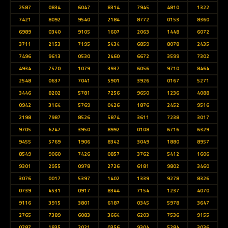
2587
0834
6047
8314
7945
4810
1322
7421
8092
9540
2184
8772
0153
8360
6989
0340
9105
1607
2063
1448
6072
3711
2153
7195
5434
6859
8078
2435
7496
9613
0530
2460
6672
3599
7302
4934
7570
1079
3937
6056
9710
8464
2548
0637
7041
5901
3926
0167
5271
3446
8202
5781
7256
9650
1236
4088
0942
3164
5769
0426
1876
2452
9516
2198
7987
8526
5874
3611
7238
3017
9705
6247
3950
8992
0108
6716
6329
9455
5769
1906
8342
3049
1880
8957
8549
9060
7426
0857
3762
5412
1606
9301
2955
0978
2726
6181
9802
3460
3076
0017
5397
1402
1339
9278
8326
0739
4531
0917
8344
7154
1237
4070
9116
3915
3801
6187
0345
5978
3647
2765
7389
6083
3664
6203
7536
9155
0787
1835
2021
0356
9304
5284
3036