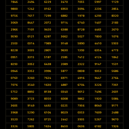
7846
2494
6229
3470
7055
5997
1129
9800
1242
0162
6950
3094
2236
2854
9756
7617
7299
6882
1978
4293
8320
3069
8447
2072
9714
6740
1407
2183
2966
7101
9450
6388
8728
4465
2670
9590
0121
6287
3662
5027
7830
1076
2503
0314
7989
9148
5890
4410
5933
8228
3035
2801
9630
1393
6354
4773
0951
3315
5187
2585
7412
4124
1842
8293
3052
6438
2089
2322
9147
1531
0946
3352
3996
5877
0838
9353
5686
0763
3260
7624
6971
4916
9447
2764
7076
3540
1630
4887
6704
3226
7361
5752
8892
8138
0340
9012
7496
2601
9089
3723
8350
6008
9862
1920
5084
3605
9149
4492
0225
7956
8040
9171
3968
5290
6104
8029
0353
7609
2488
3520
7262
0725
2442
3935
5267
9670
3326
5805
1634
8450
0636
6182
1926