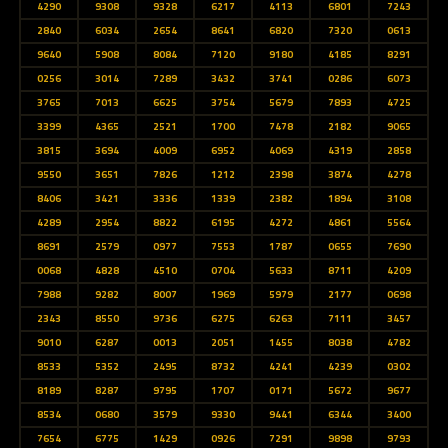
4290
9308
9328
6217
4113
6801
7243
2840
6034
2654
8641
6820
7320
0613
9640
5908
8084
7120
9180
4185
8291
0256
3014
7289
3432
3741
0286
6073
3765
7013
6625
3754
5679
7893
4725
3399
4365
2521
1700
7478
2182
9065
3815
3694
4009
6952
4069
4319
2858
9550
3651
7826
1212
2398
3874
4278
8406
3421
3336
1339
2382
1894
3108
4289
2954
8822
6195
4272
4861
5564
8691
2579
0977
7553
1787
0655
7690
0068
4828
4510
0704
5633
8711
4209
7988
9282
8007
1969
5979
2177
0698
2343
8550
9736
6275
6263
7111
3457
9010
6287
0013
2051
1455
8038
4782
8533
5352
2495
8732
4241
4239
0302
8189
8287
9795
1707
0171
5672
9677
8534
0680
3579
9330
9441
6344
3400
7654
6775
1429
0926
7291
9898
9793