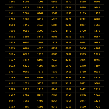
7240
5009
7008
6365
4670
9488
8509
9011
4123
3243
4719
0834
3618
9842
1441
7084
8761
9063
1653
3169
1158
7788
3606
6415
4329
8221
7212
6581
0660
7115
2949
5087
9230
4027
3566
7900
0959
2605
5530
2113
6750
4179
8554
3293
3115
9883
3355
9327
8857
1679
0897
2686
1678
3825
6015
9153
3803
0384
4450
8737
6203
5006
4285
9104
0022
1779
0580
2787
7339
5224
3677
7132
6190
7245
3705
5925
0796
9633
6124
1894
8137
4673
3240
7197
3791
0966
7278
1635
4448
8738
8839
1798
2903
6793
0214
8494
9265
4716
4162
1071
9776
5658
3117
6872
9884
5873
2332
2119
6144
1064
1417
7311
7482
2264
0478
2862
0948
2396
1245
0141
7068
1794
8367
1961
9077
4121
3593
7185
4592
8016
4246
6480
7726