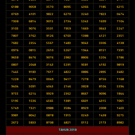
6188
9058
3570
8095
4366
7185
6215
0769
4101
9822
6270
3240
7823
0474
7938
6814
9015
2734
5343
1699
7104
3103
9076
3501
7959
1669
0643
5247
7807
3762
9126
6703
1388
4121
2351
7682
2354
5567
1483
9043
3306
4138
0976
0815
2610
5267
1944
8151
7391
9658
8476
9076
2982
8806
5204
5786
0807
2048
3143
5291
9581
4192
9819
7445
9183
7617
4822
0886
2895
3482
1228
8479
0049
9417
7278
8756
1168
9404
5091
4043
2146
3828
8104
5394
9755
6214
9929
2362
8667
9096
1844
5195
1536
4565
1381
6601
4315
7061
5749
7321
0988
3584
8929
2008
1403
9981
8042
0878
1915
0249
1438
9275
2672
5833
8708
4821
0112
2173
8982
TAHUN 2018