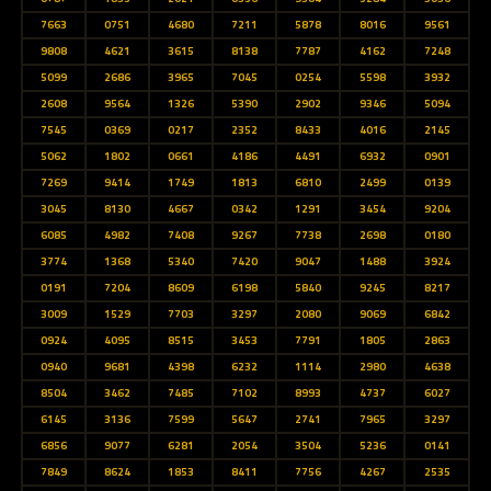
7663
0751
4680
7211
5878
8016
9561
9808
4621
3615
8138
7787
4162
7248
5099
2686
3965
7045
0254
5598
3932
2608
9564
1326
5390
2902
9346
5094
7545
0369
0217
2352
8433
4016
2145
5062
1802
0661
4186
4491
6932
0901
7269
9414
1749
1813
6810
2499
0139
3045
8130
4667
0342
1291
3454
9204
6085
4982
7408
9267
7738
2698
0180
3774
1368
5340
7420
9047
1488
3924
0191
7204
8609
6198
5840
9245
8217
3009
1529
7703
3297
2080
9069
6842
0924
4095
8515
3453
7791
1805
2863
0940
9681
4398
6232
1114
2980
4638
8504
3462
7485
7102
8993
4737
6027
6145
3136
7599
5647
2741
7965
3297
6856
9077
6281
2054
3504
5236
0141
7849
8624
1853
8411
7756
4267
2535