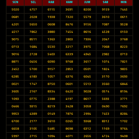
SEN
SEL
RAB
KAM
JUM
SAB
MIN
5020
4757
6115
3691
8200
9159
7445
0681
2028
1938
7320
5579
3610
0611
4201
5650
0608
8476
9156
7087
9528
4517
7862
3880
7454
8616
4528
0150
9075
8511
1363
2803
7936
2047
3768
0713
1684
5530
3217
3975
7068
8223
9016
2728
5403
6339
4945
2982
0713
8871
0456
6090
9768
3617
1074
7821
2452
5700
9157
2853
0501
1824
9835
6285
4183
1057
6376
6045
3170
3693
0021
1747
8750
0601
5513
3560
6846
3605
2167
8334
6420
9028
0574
8194
1093
0775
2388
4197
8617
5693
3771
0466
9315
8219
3428
3058
0490
7692
9953
4389
0149
7876
2994
7453
8284
6700
2177
3610
0265
9368
8312
1702
6658
3105
5485
8698
6312
1169
9764
5997
2715
1094
4071
2656
4724
9408