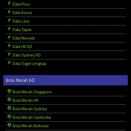
Data Pcso
Data Korea
Data Laos
Data Taipei
Data Nevada
Data HK 6D
Data Sydney 6D
Data Togel Lengkap
Bola Merah 6D
Bola Merah Singapore
Bola Merah HK
Bola Merah Sydney
Bola Merah Cambodia
Bola Merah Bullseye