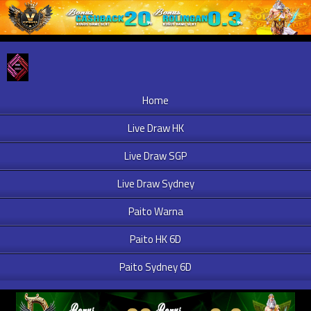
Home
Live Draw HK
Live Draw SGP
Live Draw Sydney
Paito Warna
Paito HK 6D
Paito Sydney 6D