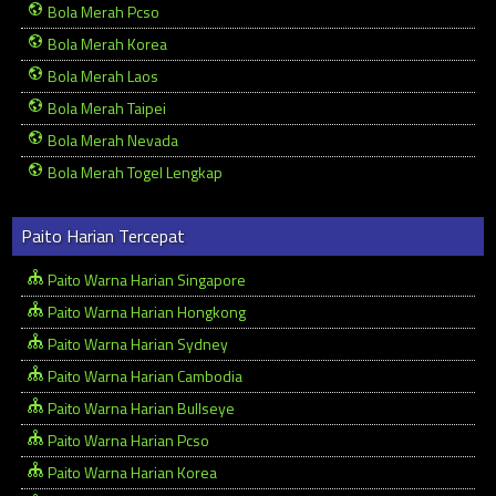
Bola Merah Pcso
Bola Merah Korea
Bola Merah Laos
Bola Merah Taipei
Bola Merah Nevada
Bola Merah Togel Lengkap
Paito Harian Tercepat
Paito Warna Harian Singapore
Paito Warna Harian Hongkong
Paito Warna Harian Sydney
Paito Warna Harian Cambodia
Paito Warna Harian Bullseye
Paito Warna Harian Pcso
Paito Warna Harian Korea