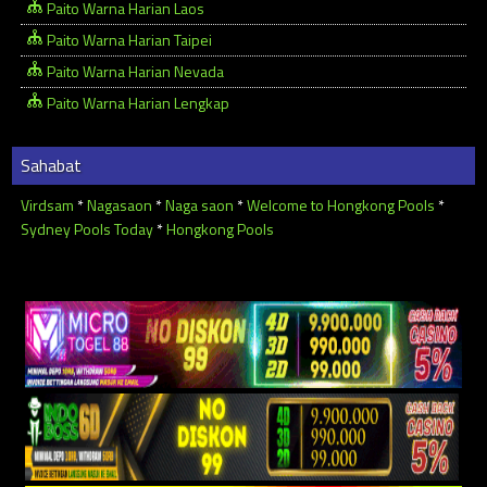
Paito Warna Harian Laos
Paito Warna Harian Taipei
Paito Warna Harian Nevada
Paito Warna Harian Lengkap
Sahabat
Virdsam
*
Nagasaon
*
Naga saon
*
Welcome to Hongkong Pools
*
Sydney Pools Today
*
Hongkong Pools