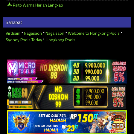
Paito Warna Harian Lengkap
Sahabat
Virdsam
*
Nagasaon
*
Naga saon
*
Welcome to Hongkong Pools
*
Sydney Pools Today
*
Hongkong Pools