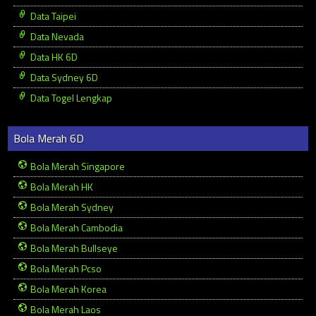
Data Taipei
Data Nevada
Data HK 6D
Data Sydney 6D
Data Togel Lengkap
Bola Merah 6D
Bola Merah Singapore
Bola Merah HK
Bola Merah Sydney
Bola Merah Cambodia
Bola Merah Bullseye
Bola Merah Pcso
Bola Merah Korea
Bola Merah Laos