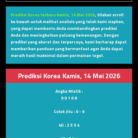
Prediksi Korea terbaru Kamis, 14 Mei 2026
,
Silakan scroll
ke bawah untuk melihat analisis yang telah kami siapkan,
yang dapat membantu Anda membandingkan prediksi
Anda dan meningkatkan peluang kemenangan. Dengan
prediksi yang akurat dan terpercaya, kami berharap dapat
memberikan panduan yang bermanfaat agar Anda dapat
meraih hasil maksimal dalam permainan togel.
Prediksi Korea Kamis, 14 Mei 2026
Angka Mistik :
9 0 1 6 8
Colok Jitu :
0 - 9
4D :
2 5 3 4