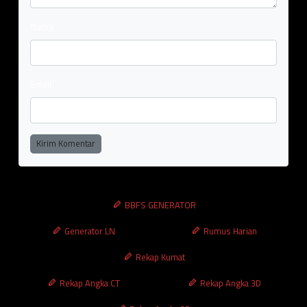
Nama
Email
Kirim Komentar
BBFS GENERATOR
Generator LN
Rumus Harian
Rekap Kumat
Rekap Angka CT
Rekap Angka 3D