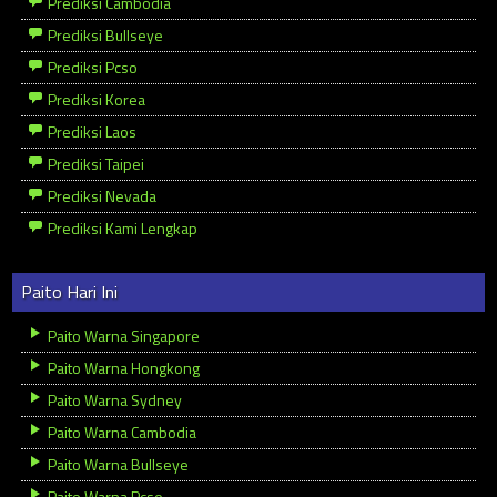
Prediksi Cambodia
Prediksi Bullseye
Prediksi Pcso
Prediksi Korea
Prediksi Laos
Prediksi Taipei
Prediksi Nevada
Prediksi Kami Lengkap
Paito Hari Ini
Paito Warna Singapore
Paito Warna Hongkong
Paito Warna Sydney
Paito Warna Cambodia
Paito Warna Bullseye
Paito Warna Pcso