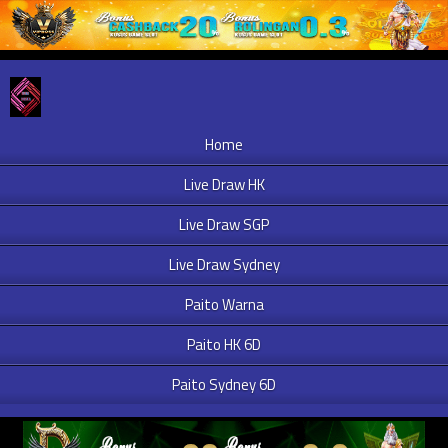
Home
Live Draw HK
Live Draw SGP
Live Draw Sydney
Paito Warna
Paito HK 6D
Paito Sydney 6D