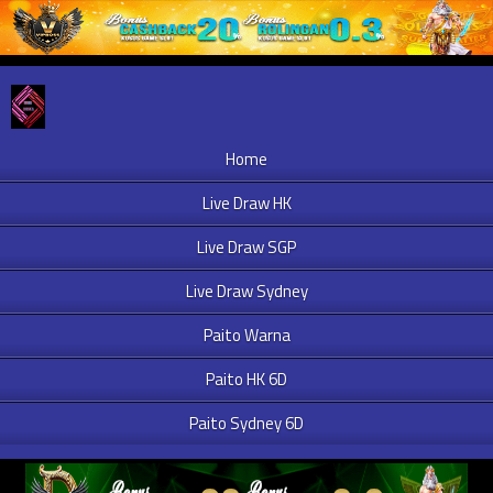
Home
Live Draw HK
Live Draw SGP
Live Draw Sydney
Paito Warna
Paito HK 6D
Paito Sydney 6D