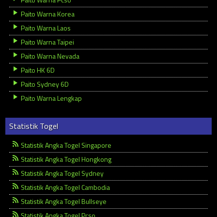
Paito Warna Korea
Paito Warna Laos
Paito Warna Taipei
Paito Warna Nevada
Paito HK 6D
Paito Sydney 6D
Paito Warna Lengkap
Statistik Togel
Statistik Angka Togel Singapore
Statistik Angka Togel Hongkong
Statistik Angka Togel Sydney
Statistik Angka Togel Cambodia
Statistik Angka Togel Bullseye
Statistik Angka Togel Pcso