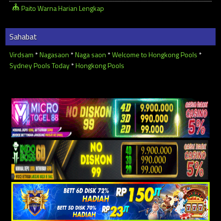
Paito Warna Harian Lengkap
Sahabat
Virdsam
*
Nagasaon
*
Naga saon
*
Welcome to Hongkong Pools
*
Sydney Pools Today
*
Hongkong Pools