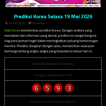
Prediksi Korea Selasa 19 Mei 2026
18 Mei 2026
Komentar
Data Korea
memberikan prediksi Korea Dengan analisis yang
mendalam dan informasi yang akurat, prediksi ini sangat berguna
bagi para pemain togel dalam meningkatkan peluang kemenangan
mereka. Prediksi disajikan dengan jelas, memberikan wawasan
berharga tentang angka-angka yang berpotensi keluar hari ini.
Result Korea Terbaru
Tanggal 08 Agustus 2026
6
5
9
3
Selamat untuk yang Jackpot!!!