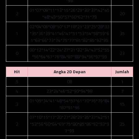
*98
01*07*09*11*13*15*26*29*30*37*42*45
2
20
*48*49*50*57*60*62*71*79
02*04*06*08*10*17*18*21*23*25*28*33
1
*35*36*39*41*46*47*51*53*54*58*59*6
35
1*63*66*73*74*75*77*81*82*85*92*95
00*12*14*22*24*27*31*32*34*43*52*55
0
23
*56*64*67*76*84*87*88*94*96*97*99
Hit
Angka 2D Depan
Jumlah
5
08
1
4
23*24*46*52*90*94*98
7
01*09*34*41*48*54*57*61*70*76*79*84
3
15
*87*91*96
07*10*15*17*20*27*28*29*35*37*42*51
2
*53*56*60*64*69*75*80*85*86*92*93*9
25
7*99