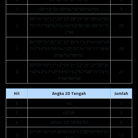
3
05*16*34*39*54*76*83*94*99
9
08*14*15*17*20*23*28*29*36*38*46*50
2
*51*57*58*60*65*66*69*81*85*89*91*9
25
2*96
04*18*24*26*32*33*35*41*43*44*45*48
1
*52*53*55*56*64*70*72*74*75*77*78*8
28
0*84*93*95*97
00*09*10*11*12*19*21*22*25*27*30*31
0
*40*42*47*49*59*61*62*67*68*71*73*7
27
9*86*88*98
Hit
Angka 2D Tengah
Jumlah
6
40
1
5
68*86
2
4
20*44*70*78*89*93
6
03*05*16*19*38*65*69*72*80*83*90*91
3
13