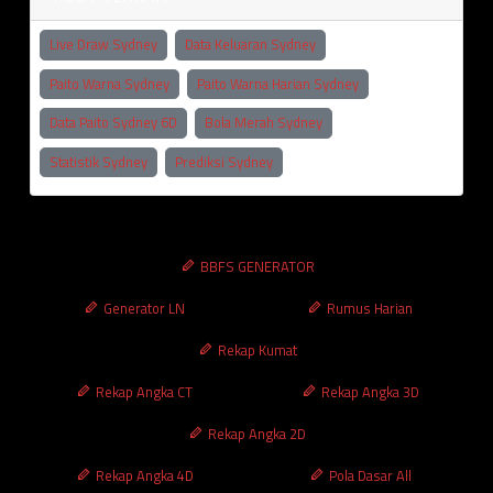
Live Draw Sydney
Data Keluaran Sydney
Paito Warna Sydney
Paito Warna Harian Sydney
Data Paito Sydney 6D
Bola Merah Sydney
Statistik Sydney
Prediksi Sydney
BBFS GENERATOR
Generator LN
Rumus Harian
Rekap Kumat
Rekap Angka CT
Rekap Angka 3D
Rekap Angka 2D
Rekap Angka 4D
Pola Dasar All