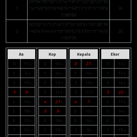
03*04*05*06*13*14*18*21*22*26*32*36
1
*47*49*50*59*66*67*68*72*73*77*78*8
26
2*88*89
00*02*11*12*16*19*25*30*31*33*38*39
0
*40*43*44*45*55*58*62*63*65*71*74*8
26
1*83*95
As
Kop
Kepala
Ekor
0
17
0
16
0
27
0
13
x
x
x
x
1
9
1
15
1
14
1
11
x
x
x
x
2
19
2
12
2
10
2
14
x
x
x
x
3
9
3
11
3
17
3
22
x
x
x
x
4
14
4
21
4
7
4
17
x
x
x
x
5
18
5
9
5
15
5
14
x
x
x
x
6
12
6
18
6
14
6
21
x
x
x
x
7
15
7
19
7
9
7
19
x
x
x
x