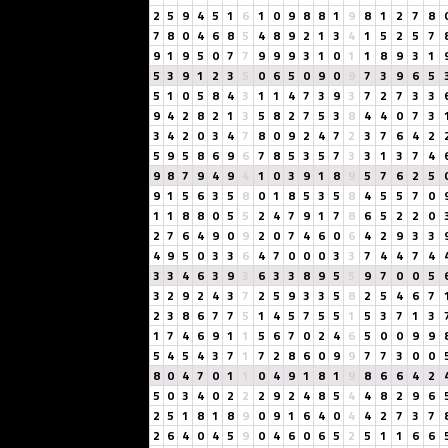
2
5
9
4
5
1
6
1
0
9
8
8
1
9
8
1
2
7
8
7
8
0
4
6
8
5
4
8
9
2
1
3
4
1
5
2
5
7
9
1
9
5
0
7
7
9
9
9
3
1
0
1
1
8
9
3
1
5
3
9
1
2
3
5
0
6
5
0
9
0
9
7
3
9
6
5
5
1
0
5
8
4
3
1
1
4
7
3
9
3
7
2
7
3
3
9
4
2
8
2
1
3
5
8
2
7
5
3
8
4
4
0
7
3
3
4
2
0
3
4
7
8
0
9
2
4
7
2
3
7
6
4
2
5
9
5
8
6
9
6
7
8
5
3
5
7
3
3
1
3
7
4
9
8
7
9
4
9
4
1
0
3
9
1
8
9
5
7
6
2
5
9
1
5
6
3
5
8
0
1
8
5
3
5
8
4
5
5
7
0
1
1
8
8
0
5
5
2
4
7
9
1
7
8
6
5
2
2
0
2
7
6
4
9
0
9
2
0
7
4
6
0
6
4
2
9
3
3
4
9
5
0
3
3
6
4
7
0
0
0
3
3
7
4
4
7
4
3
3
4
6
3
9
3
6
3
3
8
9
5
5
9
7
0
0
5
3
2
9
2
4
3
7
2
5
9
3
3
5
8
2
5
4
6
7
2
3
8
6
7
7
5
1
4
5
7
5
5
1
5
3
7
1
3
1
7
4
6
9
1
1
5
6
7
0
2
4
6
5
0
0
9
9
5
4
5
4
3
7
1
7
2
8
6
0
9
9
7
7
3
0
0
8
0
4
7
0
1
1
0
4
9
1
8
1
9
8
6
6
4
2
5
0
3
4
0
2
2
2
9
2
4
8
5
4
4
8
2
9
6
2
5
1
8
1
8
9
0
9
1
6
4
0
4
4
2
7
3
7
2
6
4
0
4
5
9
0
4
6
0
6
5
2
5
1
1
6
6