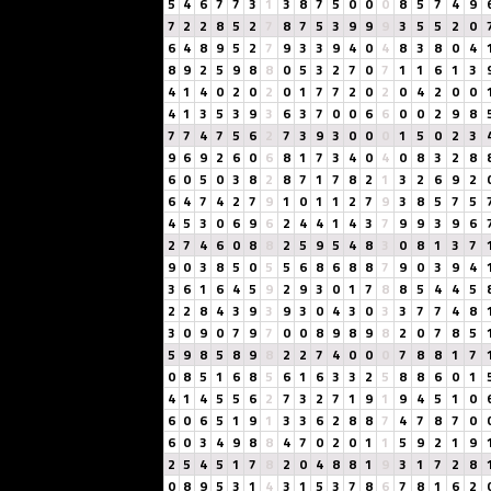
5
4
6
7
7
3
1
3
8
7
5
0
0
0
8
5
7
4
9
7
2
2
8
5
2
7
8
7
5
3
9
9
9
3
5
5
2
0
6
4
8
9
5
2
7
9
3
3
9
4
0
4
8
3
8
0
4
8
9
2
5
9
8
8
0
5
3
2
7
0
7
1
1
6
1
3
4
1
4
0
2
0
2
0
1
7
7
2
0
2
0
4
2
0
0
4
1
3
5
3
9
3
6
3
7
0
0
6
6
0
0
2
9
8
7
7
4
7
5
6
2
7
3
9
3
0
0
0
1
5
0
2
3
9
6
9
2
6
0
6
8
1
7
3
4
0
4
0
8
3
2
8
6
0
5
0
3
8
2
8
7
1
7
8
2
1
3
2
6
9
2
6
4
7
4
2
7
9
1
0
1
1
2
7
9
3
8
5
7
5
4
5
3
0
6
9
6
2
4
4
1
4
3
7
9
9
3
9
6
2
7
4
6
0
8
8
2
5
9
5
4
8
3
0
8
1
3
7
9
0
3
8
5
0
5
5
6
8
6
8
8
7
9
0
3
9
4
3
6
1
6
4
5
9
2
9
3
0
1
7
8
8
5
4
4
5
2
2
8
4
3
9
3
9
3
0
4
3
0
3
3
7
7
4
8
3
0
9
0
7
9
7
0
0
8
9
8
9
8
2
0
7
8
5
5
9
8
5
8
9
8
2
2
7
4
0
0
0
7
8
8
1
7
0
8
5
1
6
8
5
6
1
6
3
3
2
5
8
8
6
0
1
4
1
4
5
5
6
2
7
3
2
7
1
9
1
9
4
5
1
0
6
0
6
5
1
9
1
3
3
6
2
8
8
7
4
7
8
7
0
6
0
3
4
9
8
8
4
7
0
2
0
1
1
5
9
2
1
9
2
5
4
5
1
7
8
2
0
4
8
8
1
9
3
1
7
2
8
0
8
9
5
3
1
4
3
1
5
3
7
8
6
7
8
1
6
2