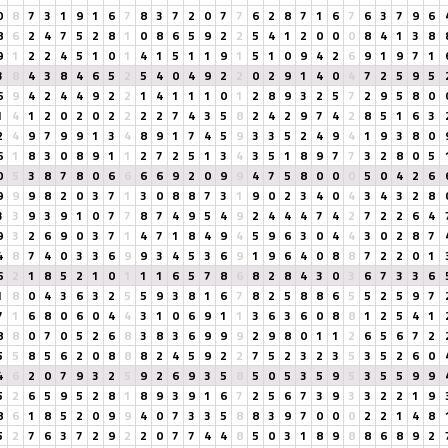
0
8
7
3
1
9
1
6
7
8
3
7
2
0
7
7
6
2
8
7
1
6
7
6
3
7
9
6
8
6
2
4
7
5
2
8
1
0
8
6
5
9
2
2
5
4
1
2
0
0
0
8
4
1
3
8
9
1
2
2
4
5
1
0
1
4
1
5
1
1
9
1
5
1
0
9
4
2
6
9
1
9
7
1
3
8
4
3
8
4
6
5
2
5
4
0
4
9
2
2
0
2
9
1
4
0
4
7
2
5
9
5
6
9
4
2
4
4
9
2
2
1
4
1
1
1
0
1
2
8
9
3
2
5
7
2
9
5
8
0
1
4
1
2
0
2
0
2
2
2
2
7
4
3
5
8
2
4
2
9
7
4
2
8
5
1
6
3
2
4
9
7
9
9
1
3
4
8
9
1
7
4
5
9
3
3
5
2
4
9
4
1
9
3
8
0
6
1
8
3
0
8
9
1
1
2
7
2
5
1
3
4
3
5
1
8
9
7
7
3
2
8
0
5
0
5
3
8
7
8
0
6
6
6
6
9
2
0
9
9
4
7
5
8
0
0
0
5
0
4
2
6
9
9
9
8
2
0
3
7
1
3
0
8
8
7
3
1
9
0
2
3
4
0
4
3
4
3
2
8
3
3
9
3
9
1
0
7
7
8
7
4
9
5
4
9
2
4
4
4
7
4
2
7
2
2
6
4
9
3
2
6
9
0
3
7
1
4
7
1
8
4
9
4
5
9
6
3
0
4
4
3
0
2
8
7
4
8
7
4
0
3
3
6
9
9
3
4
5
3
6
9
1
9
6
4
0
8
8
7
2
2
0
1
6
2
1
8
5
2
1
0
1
1
1
6
5
7
8
6
8
2
8
4
3
0
3
6
7
3
3
6
1
8
0
4
3
6
3
2
5
5
9
3
8
1
6
7
8
2
5
8
8
6
5
5
2
5
9
7
7
1
6
8
0
6
0
4
4
3
1
0
6
9
1
1
3
6
3
6
0
8
8
1
2
5
4
1
8
8
0
7
0
5
2
6
8
3
8
3
6
9
9
9
2
9
8
0
1
1
2
6
5
6
7
2
5
5
8
5
6
2
0
8
8
8
2
4
5
9
2
2
7
5
2
3
2
3
5
3
5
2
6
0
4
6
2
0
7
9
3
2
5
9
2
6
9
3
5
8
5
0
5
3
5
9
5
3
5
5
9
9
5
2
6
5
9
5
2
8
1
8
9
3
9
1
6
7
2
5
6
7
3
9
3
3
2
2
1
9
8
6
1
8
5
2
0
9
9
4
0
7
3
3
5
8
8
3
9
7
0
0
0
2
2
1
4
8
5
2
7
6
3
7
2
9
2
2
0
7
7
4
4
8
5
0
3
1
8
9
8
8
6
8
9
2