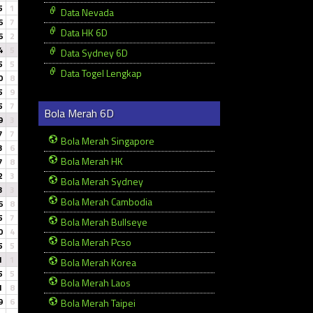
5
1
Data Nevada
6
7
Data HK 6D
6
2
4
5
Data Sydney 6D
5
5
Data Togel Lengkap
0
8
5
9
5
7
Bola Merah 6D
9
3
7
7
Bola Merah Singapore
3
6
Bola Merah HK
7
8
2
3
Bola Merah Sydney
3
3
Bola Merah Cambodia
6
8
5
7
Bola Merah Bullseye
0
4
Bola Merah Pcso
5
5
1
1
Bola Merah Korea
5
5
Bola Merah Laos
1
8
9
6
Bola Merah Taipei