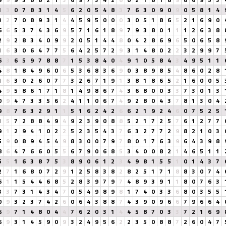
1
3
0
7
8
3
1
4
5
6
2
0
5
4
8
3
7
6
3
0
9
0
9
0
5
8
1
4
3
2
7
0
8
9
3
1
4
4
5
9
5
0
0
0
3
0
5
1
8
6
5
2
1
6
9
0
6
6
5
3
7
4
3
6
9
5
7
1
6
1
8
9
7
9
3
8
0
1
1
1
2
6
3
8
2
9
2
8
3
4
0
9
9
2
0
5
1
4
4
8
0
4
2
8
6
9
6
5
0
6
5
8
1
6
3
0
6
4
7
7
5
6
4
2
5
7
2
9
3
1
4
8
0
2
2
3
2
9
9
7
6
3
6
5
9
7
8
8
7
1
5
3
8
4
0
4
9
1
0
5
8
4
3
4
9
5
1
1
4
8
1
8
4
9
6
0
6
5
3
6
8
3
6
9
0
3
8
9
8
5
4
8
6
0
2
8
1
6
3
0
2
6
0
7
7
3
2
6
7
1
9
1
3
8
1
8
6
5
2
1
6
0
0
5
4
9
5
8
6
1
7
1
8
1
4
9
8
6
7
4
3
6
8
0
0
3
3
7
3
0
1
3
0
9
4
7
3
3
5
6
2
4
1
1
0
6
7
4
9
2
8
0
4
3
7
8
1
3
0
4
9
8
7
6
3
2
9
1
1
5
1
6
2
4
2
6
6
2
1
9
2
4
6
0
7
5
2
5
1
5
7
2
8
8
4
9
4
9
2
3
9
0
8
8
5
2
1
7
2
5
7
6
1
2
7
7
9
1
2
9
4
1
0
2
2
5
2
3
5
4
3
7
6
3
2
7
7
2
9
8
2
1
0
3
5
9
0
8
9
4
5
4
9
8
3
0
0
7
9
7
8
0
1
7
6
3
9
6
4
3
9
8
8
6
4
7
6
6
0
5
5
6
7
9
0
6
8
5
3
4
0
0
8
2
1
4
6
5
1
1
5
5
1
6
3
8
7
5
3
8
9
0
6
1
2
3
4
9
8
1
5
5
1
0
1
4
3
7
2
7
1
6
8
0
7
2
9
1
2
5
8
3
8
2
8
2
5
1
7
1
8
8
3
0
7
4
6
1
1
5
4
4
6
8
5
2
8
3
9
7
9
7
4
8
9
3
9
1
1
8
0
7
6
3
3
3
7
3
1
4
3
4
7
0
5
4
9
8
9
8
1
7
4
0
3
3
6
8
0
3
5
5
0
9
3
2
3
7
4
2
6
0
6
4
3
8
8
7
4
3
9
0
9
6
6
7
9
6
6
4
6
9
7
1
4
8
0
4
4
7
6
2
0
3
1
4
4
5
8
7
0
3
3
7
2
1
6
9
6
9
3
1
4
5
9
0
9
3
2
4
9
5
6
2
2
3
5
0
8
8
7
2
6
0
4
7