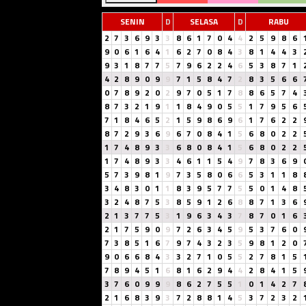
SENIN
D
SELASA
D
RABU
2
7
3
6
9
3
3
8
6
1
7
0
4
4
2
5
9
8
6
9
0
6
1
6
4
1
6
2
7
0
8
4
3
8
1
4
4
3
9
3
1
8
7
7
5
7
9
6
2
2
4
6
5
3
8
7
1
4
2
8
9
0
9
9
7
1
5
8
4
7
2
8
3
5
6
6
0
7
8
9
2
0
2
9
7
0
5
1
7
8
8
6
5
7
4
8
7
3
2
1
9
1
1
8
4
9
0
5
5
1
7
9
5
6
7
1
8
4
6
5
2
1
5
9
8
6
9
6
1
7
6
2
2
8
7
2
9
3
6
9
6
7
0
8
4
1
5
6
8
0
2
2
1
7
4
8
9
3
3
6
8
0
8
4
1
5
6
8
0
2
2
1
7
4
8
9
3
3
4
6
1
1
5
4
9
7
8
3
6
9
5
7
3
9
8
1
9
7
3
5
8
0
6
6
5
3
1
1
8
3
4
8
3
0
1
1
8
3
9
5
7
7
5
5
0
1
4
8
3
2
4
8
7
5
3
8
5
9
1
2
6
8
8
7
1
3
6
2
1
3
7
7
5
3
1
9
6
3
4
3
7
8
7
0
1
6
2
1
7
5
9
0
9
7
2
6
3
4
5
9
5
3
7
6
0
7
3
8
5
1
6
7
9
7
4
3
2
3
5
9
8
1
2
0
9
0
6
6
8
4
3
3
2
7
1
0
5
5
2
7
8
1
5
7
8
9
4
5
1
6
8
1
6
2
9
4
4
2
8
4
1
5
3
7
6
0
9
9
9
8
6
2
7
5
5
1
0
1
4
2
7
2
1
6
8
3
9
3
7
2
8
8
1
4
5
3
7
2
3
2