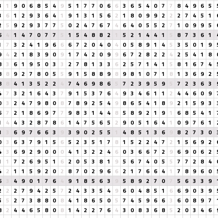
3
1
9
0
6
8
5
4
9
5
1
7
7
0
6
6
3
6
5
4
0
7
7
8
4
9
6
5
3
6
1
2
9
3
6
4
1
9
1
3
1
5
6
2
1
8
0
9
9
2
2
2
7
4
5
1
2
5
9
2
9
3
7
7
5
0
2
4
7
6
7
4
6
4
0
5
5
2
7
1
0
9
9
5
6
4
1
4
7
0
7
7
5
1
5
4
8
8
2
1
5
2
1
4
4
1
5
8
7
3
6
1
1
7
3
2
4
1
9
6
6
6
7
2
0
4
0
4
0
5
8
9
1
4
5
3
5
0
1
9
9
4
2
1
8
3
9
0
9
1
7
4
2
0
9
9
6
7
2
8
2
2
4
2
5
4
1
8
8
3
6
1
9
5
0
3
3
2
7
8
1
3
3
6
2
5
7
1
4
1
5
8
1
6
7
4
8
8
9
2
7
8
0
5
5
9
1
5
8
8
9
8
9
8
1
0
7
1
8
1
3
6
9
2
8
8
4
1
3
5
2
2
4
7
4
6
9
8
6
5
7
2
3
9
5
9
5
7
2
3
6
3
4
7
3
2
1
6
4
3
7
9
1
5
3
7
6
4
9
3
4
6
1
1
2
4
4
6
0
9
0
3
2
4
7
9
8
0
8
7
8
9
2
5
4
9
8
6
5
4
1
8
9
2
1
5
9
3
6
7
2
1
8
6
9
7
7
9
8
3
1
4
4
8
5
8
9
2
1
9
1
6
8
5
4
1
1
4
4
3
2
8
7
8
6
1
4
7
5
6
5
2
9
0
5
1
6
4
1
0
9
7
6
1
3
3
6
9
7
6
6
3
9
3
9
0
2
5
5
1
4
8
5
1
3
6
9
8
2
7
3
0
0
3
6
3
7
9
1
5
6
5
2
3
5
1
7
8
1
5
2
2
4
7
2
1
5
6
9
2
4
3
6
9
2
9
0
0
0
4
1
3
2
2
4
6
0
3
6
6
7
2
9
6
9
0
6
2
1
1
7
2
6
9
5
1
6
2
0
5
3
8
1
9
5
6
7
4
0
5
5
7
7
2
8
4
4
2
1
1
5
9
2
0
2
8
7
0
2
9
6
6
2
1
7
6
6
4
1
7
8
9
6
0
6
3
4
9
0
1
7
6
4
9
1
8
5
6
3
9
5
8
9
2
7
0
7
5
6
3
3
9
2
2
2
7
9
4
2
5
7
2
4
3
3
5
4
9
6
0
4
8
5
1
6
6
9
0
3
9
5
5
2
7
3
8
8
0
8
4
1
8
6
5
0
5
7
4
5
9
6
6
3
6
0
8
9
7
8
2
4
4
6
5
8
0
8
1
4
2
2
7
6
4
3
0
8
3
6
8
5
2
0
3
4
6