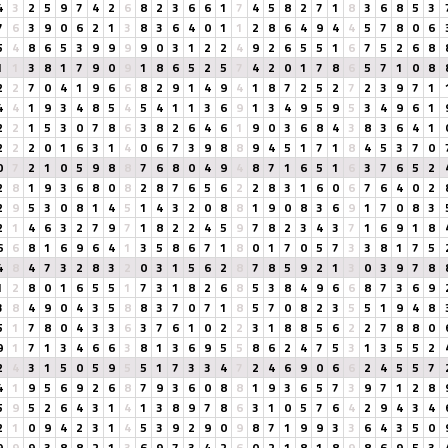
4
3
2
5
9
7
4
2
6
8
2
3
6
6
1
7
4
5
8
2
7
1
8
3
6
8
5
3
7
6
3
9
0
6
2
1
3
8
3
6
4
0
1
1
2
8
6
4
9
4
4
5
7
8
0
6
5
4
8
6
5
3
9
9
9
9
0
3
1
2
2
4
9
2
6
5
5
1
6
7
5
2
6
8
1
1
3
8
1
7
9
0
9
1
8
6
5
2
5
7
4
2
0
1
7
8
6
5
7
1
0
8
2
2
7
0
4
1
9
6
6
8
2
9
1
4
9
4
1
8
7
2
5
2
7
2
3
9
7
1
4
4
1
9
3
4
8
5
4
5
4
1
1
3
6
9
1
3
4
9
5
9
5
3
4
9
6
1
2
2
1
5
3
0
7
8
6
3
8
2
6
4
6
1
9
0
3
6
8
4
3
8
3
6
4
1
2
2
2
0
1
6
3
1
4
0
6
7
3
9
8
8
9
4
5
1
7
1
8
4
5
3
7
0
0
7
2
1
0
5
9
8
8
7
6
8
0
4
9
4
8
7
1
6
5
1
6
3
7
6
5
2
2
8
1
9
3
6
8
0
8
2
8
7
6
5
6
2
2
8
3
1
6
0
6
7
6
4
0
2
2
9
5
3
0
8
1
4
5
1
4
3
2
0
8
8
1
9
0
8
3
6
9
1
7
0
8
3
2
1
4
6
3
2
7
9
7
1
8
2
2
4
5
9
7
8
2
3
4
3
7
1
6
9
1
8
6
6
8
1
6
9
6
4
1
3
5
8
6
7
1
8
0
1
7
0
5
7
3
3
8
1
7
5
4
8
4
7
3
2
8
3
2
0
3
1
5
6
2
8
7
8
5
9
2
1
3
0
3
9
7
8
1
2
8
0
1
6
5
5
1
7
3
1
8
2
6
8
5
3
8
4
9
6
6
8
7
3
6
9
3
8
4
9
0
4
3
5
8
8
3
7
0
7
1
8
5
7
0
8
2
3
5
5
1
9
4
8
5
1
7
8
0
4
3
3
6
3
7
6
1
0
2
2
3
1
8
8
5
6
2
2
7
8
8
0
9
1
7
1
3
4
6
6
3
8
1
3
6
9
5
5
8
6
2
4
7
5
3
1
3
5
5
2
2
4
3
1
5
0
5
9
5
5
1
7
3
3
4
7
2
4
6
9
0
6
6
2
4
5
5
7
4
1
9
5
6
9
2
6
8
7
9
3
6
0
8
8
1
9
3
6
5
7
3
9
7
1
2
8
5
9
5
2
6
4
3
1
4
1
3
8
9
7
8
6
3
1
0
5
7
6
4
2
9
4
3
4
2
1
0
9
4
2
3
1
4
5
3
9
2
9
0
9
8
7
1
9
9
3
3
6
4
3
5
0
9
9
9
3
8
8
2
1
3
6
9
7
3
4
2
6
0
2
1
8
1
8
9
8
6
9
5
3