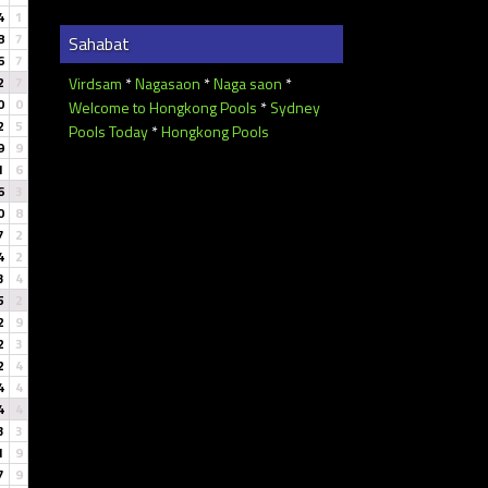
4
1
8
7
Sahabat
6
7
2
7
Virdsam
*
Nagasaon
*
Naga saon
*
0
0
Welcome to Hongkong Pools
*
Sydney
2
5
Pools Today
*
Hongkong Pools
9
9
1
6
6
3
0
8
7
2
4
2
3
4
5
2
2
9
2
3
2
4
4
4
4
4
3
3
1
9
7
9