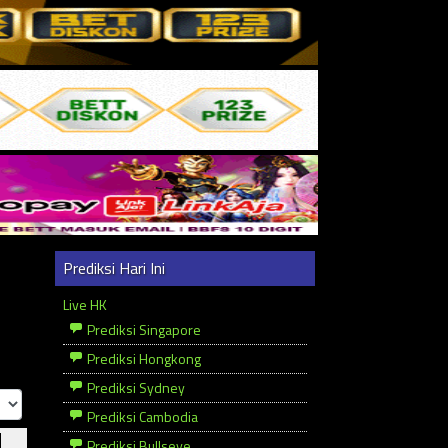
Prediksi Hari Ini
Live HK
Prediksi Singapore
Prediksi Hongkong
Prediksi Sydney
Prediksi Cambodia
Prediksi Bullseye