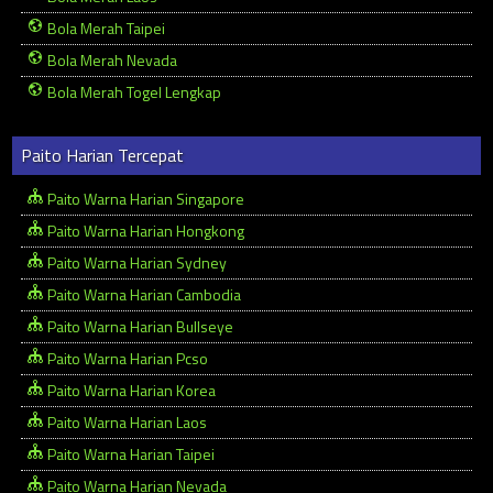
Bola Merah Taipei
Bola Merah Nevada
Bola Merah Togel Lengkap
Paito Harian Tercepat
Paito Warna Harian Singapore
Paito Warna Harian Hongkong
Paito Warna Harian Sydney
Paito Warna Harian Cambodia
Paito Warna Harian Bullseye
Paito Warna Harian Pcso
Paito Warna Harian Korea
Paito Warna Harian Laos
Paito Warna Harian Taipei
Paito Warna Harian Nevada