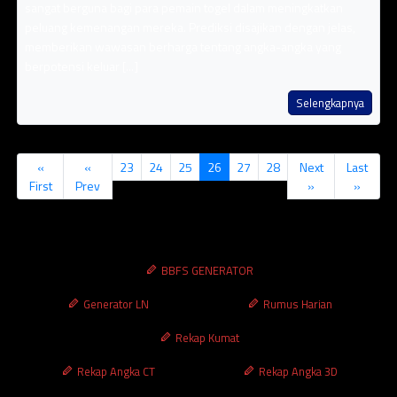
sangat berguna bagi para pemain togel dalam meningkatkan
peluang kemenangan mereka. Prediksi disajikan dengan jelas,
memberikan wawasan berharga tentang angka-angka yang
berpotensi keluar [...]
Selengkapnya
«
«
23
24
25
26
27
28
Next
Last
First
Prev
»
»
BBFS GENERATOR
Generator LN
Rumus Harian
Rekap Kumat
Rekap Angka CT
Rekap Angka 3D