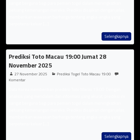
sangat berguna bagi para pemain togel dalam meningkatkan
peluang kemenangan mereka. Prediksi disajikan dengan jelas,
memberikan wawasan berharga tentang angka-angka yang
berpotensi keluar [...]
Selengkapnya
Prediksi Toto Macau 19:00 Jumat 28
November 2025
27 November 2025
Prediksi Togel Toto Macau 19:00
Komentar
Data Korea memberikan prediksi Toto Macau 19:00 Dengan
analisis yang mendalam dan informasi yang akurat, prediksi ini
sangat berguna bagi para pemain togel dalam meningkatkan
peluang kemenangan mereka. Prediksi disajikan dengan jelas,
memberikan wawasan berharga tentang angka-angka yang
berpotensi keluar [...]
Selengkapnya