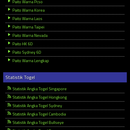
Paito Warna Pcso
Paito Warna Korea
Paito Warna Laos
Paito Warna Taipei
Paito Warna Nevada
Paito HK 6D
Paito Sydney 6D
Paito Warna Lengkap
Statistik Togel
Statistik Angka Togel Singapore
Statistik Angka Togel Hongkong
Statistik Angka Togel Sydney
Statistik Angka Togel Cambodia
Statistik Angka Togel Bullseye