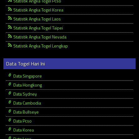
Statistik Angka Togel Pcso
Statistik Angka Togel Korea
Statistik Angka Togel Laos
Statistik Angka Togel Taipei
Statistik Angka Togel Nevada
Statistik Angka Togel Lengkap
Data Togel Hari Ini
Data Singapore
Data Hongkong
Data Sydney
Data Cambodia
Data Bullseye
Data Pcso
Data Korea
Data Laos