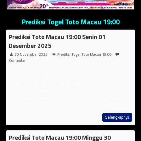
Prediksi Togel Toto Macau 19:00
Prediksi Toto Macau 19:00 Senin 01
Desember 2025
30 November 2025
Prediksi Togel Toto Macau 19:00
Komentar
Data Korea memberikan prediksi Toto Macau 19:00 Dengan
analisis yang mendalam dan informasi yang akurat, prediksi ini
sangat berguna bagi para pemain togel dalam meningkatkan
peluang kemenangan mereka. Prediksi disajikan dengan jelas,
memberikan wawasan berharga tentang angka-angka yang
berpotensi keluar [...]
Selengkapnya
Prediksi Toto Macau 19:00 Minggu 30