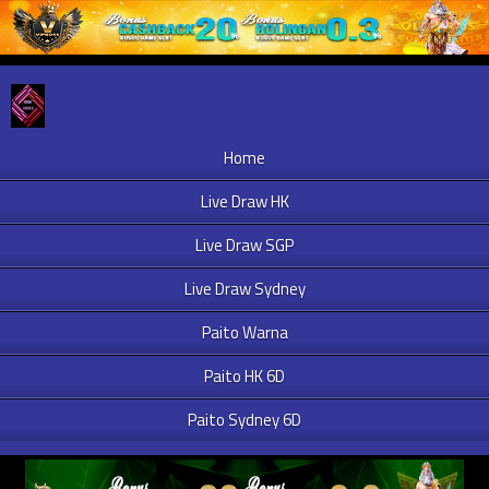
Home
Live Draw HK
Live Draw SGP
Live Draw Sydney
Paito Warna
Paito HK 6D
Paito Sydney 6D