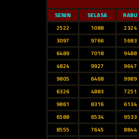
SENIN
SELASA
RABU
2522
1088
2324
3097
9766
5683
6489
7018
9488
4824
9927
9647
9805
6468
9989
6326
4883
7251
9861
8316
6134
6588
6534
9533
8555
7645
8844