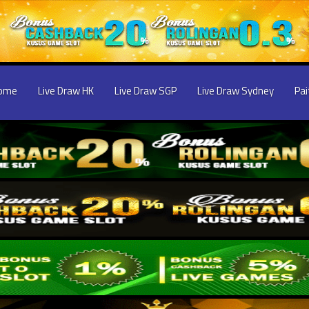
ome
Live Draw HK
Live Draw SGP
Live Draw Sydney
Pa