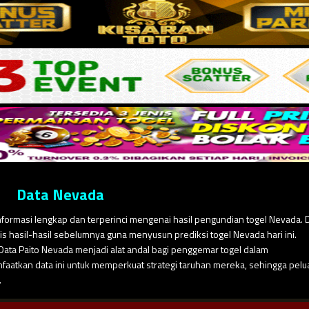
Data Nevada
formasi lengkap dan terperinci mengenai hasil pengundian togel Nevada. 
s hasil-hasil sebelumnya guna menyusun prediksi togel Nevada hari ini.
ata Paito Nevada menjadi alat andal bagi penggemar togel dalam
faatkan data ini untuk memperkuat strategi taruhan mereka, sehingga pel
.