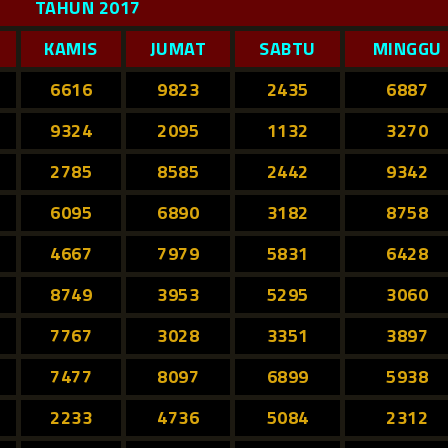
TAHUN 2017
KAMIS
JUMAT
SABTU
MINGGU
6616
9823
2435
6887
9324
2095
1132
3270
2785
8585
2442
9342
6095
6890
3182
8758
4667
7979
5831
6428
8749
3953
5295
3060
7767
3028
3351
3897
7477
8097
6899
5938
2233
4736
5084
2312