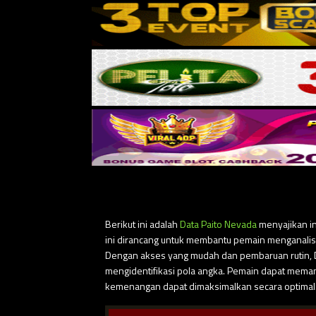
Berikut ini adalah
Data Paito Nevada
menyajikan in
ini dirancang untuk membantu pemain menganalisi
Dengan akses yang mudah dan pembaruan rutin, D
mengidentifikasi pola angka. Pemain dapat meman
kemenangan dapat dimaksimalkan secara optimal