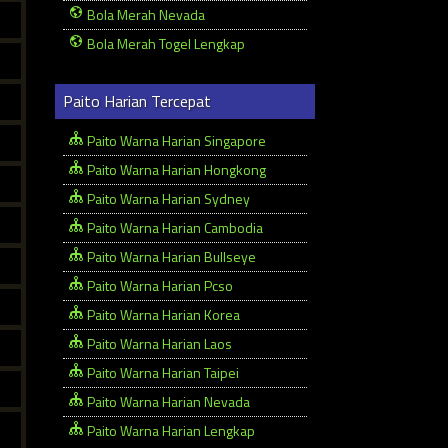
Bola Merah Nevada
Bola Merah Togel Lengkap
Paito Harian Tercepat
Paito Warna Harian Singapore
Paito Warna Harian Hongkong
Paito Warna Harian Sydney
Paito Warna Harian Cambodia
Paito Warna Harian Bullseye
Paito Warna Harian Pcso
Paito Warna Harian Korea
Paito Warna Harian Laos
Paito Warna Harian Taipei
Paito Warna Harian Nevada
Paito Warna Harian Lengkap