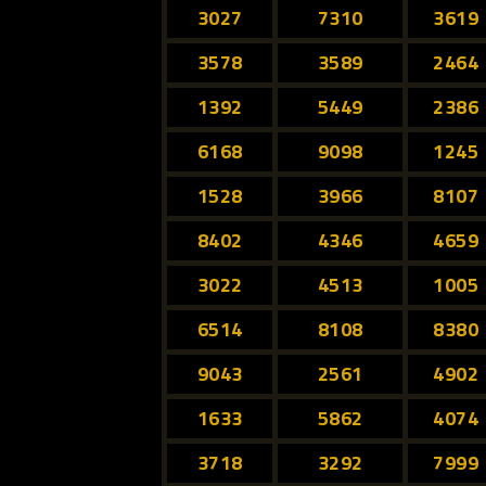
3027
7310
3619
3578
3589
2464
1392
5449
2386
6168
9098
1245
1528
3966
8107
8402
4346
4659
3022
4513
1005
6514
8108
8380
9043
2561
4902
1633
5862
4074
3718
3292
7999