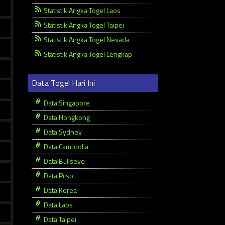
Statistik Angka Togel Laos
Statistik Angka Togel Taipei
Statistik Angka Togel Nevada
Statistik Angka Togel Lengkap
Data Togel Hari Ini
Data Singapore
Data Hongkong
Data Sydney
Data Cambodia
Data Bullseye
Data Pcso
Data Korea
Data Laos
Data Taipei