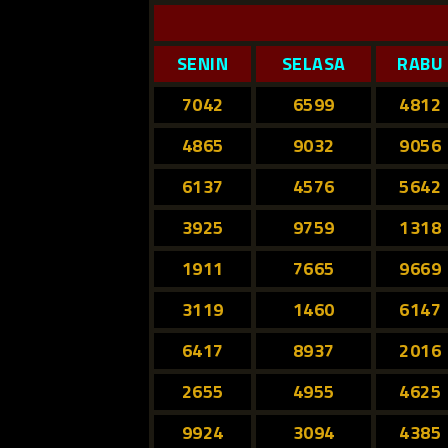
SENIN
SELASA
RABU
7042
6599
4812
4865
9032
9056
6137
4576
5642
3925
9759
1318
1911
7665
9669
3119
1460
6147
6417
8937
2016
2655
4955
4625
9924
3094
4385