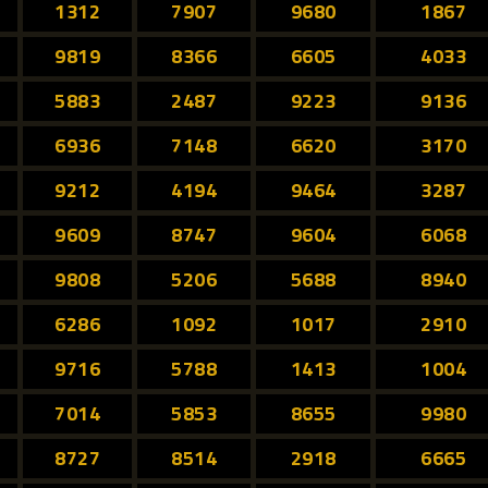
1312
7907
9680
1867
9819
8366
6605
4033
5883
2487
9223
9136
6936
7148
6620
3170
9212
4194
9464
3287
9609
8747
9604
6068
9808
5206
5688
8940
6286
1092
1017
2910
9716
5788
1413
1004
7014
5853
8655
9980
8727
8514
2918
6665