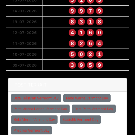
14-07-2026
9
9
7
9
13-07-2026
8
3
1
8
12-07-2026
4
1
6
0
11-07-2026
8
2
6
4
10-07-2026
5
0
2
1
09-07-2026
3
9
5
9
POST TERKAIT
Data Keluaran Vermont Day
Paito Warna Vermont Day
Paito Warna Harian Vermont Day
Data Paito Vermont Day
Bola Merah Vermont Day
Statistik Vermont Day
Prediksi Vermont Day