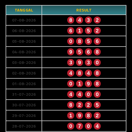
TANGGAL
RESULT
07-08-2026
8
4
3
2
06-08-2026
6
1
5
2
05-08-2026
0
8
5
6
04-08-2026
9
5
6
8
03-08-2026
3
9
3
0
02-08-2026
4
8
4
8
01-08-2026
0
1
9
8
31-07-2026
4
4
0
0
30-07-2026
8
2
2
5
29-07-2026
1
9
8
2
28-07-2026
0
7
0
4