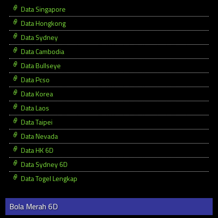
Data Singapore
Data Hongkong
Data Sydney
Data Cambodia
Data Bullseye
Data Pcso
Data Korea
Data Laos
Data Taipei
Data Nevada
Data HK 6D
Data Sydney 6D
Data Togel Lengkap
Bola Merah 6D