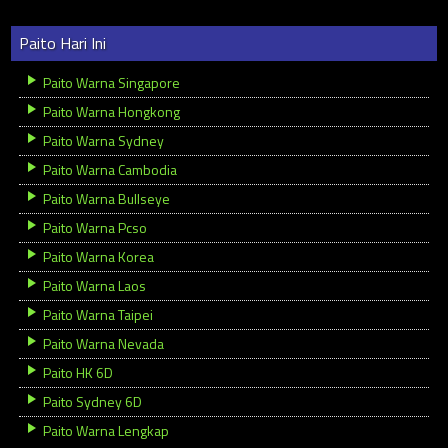
Paito Hari Ini
Paito Warna Singapore
Paito Warna Hongkong
Paito Warna Sydney
Paito Warna Cambodia
Paito Warna Bullseye
Paito Warna Pcso
Paito Warna Korea
Paito Warna Laos
Paito Warna Taipei
Paito Warna Nevada
Paito HK 6D
Paito Sydney 6D
Paito Warna Lengkap