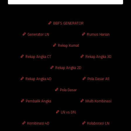
BBFS GENERATOR
Generator LN
Rumus Harian
Rekap Kumat
Rekap Angka CT
Rekap Angka 3D
Rekap Angka 2D
Rekap Angka 4D
Pola Dasar All
Pola Dasar
Pembalik Angka
Multi Kombinasi
LN vs DN
Kombinasi 4D
Kolaborasi LN