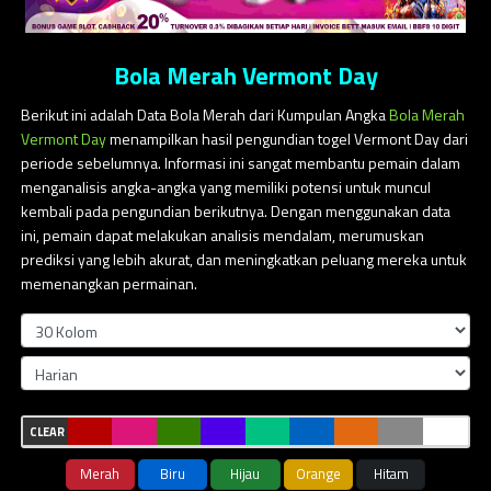
Bola Merah Vermont Day
Berikut ini adalah Data Bola Merah dari Kumpulan Angka
Bola Merah
Vermont Day
menampilkan hasil pengundian togel Vermont Day dari
periode sebelumnya. Informasi ini sangat membantu pemain dalam
menganalisis angka-angka yang memiliki potensi untuk muncul
kembali pada pengundian berikutnya. Dengan menggunakan data
ini, pemain dapat melakukan analisis mendalam, merumuskan
prediksi yang lebih akurat, dan meningkatkan peluang mereka untuk
memenangkan permainan.
CLEAR
Merah
Biru
Hijau
Orange
Hitam