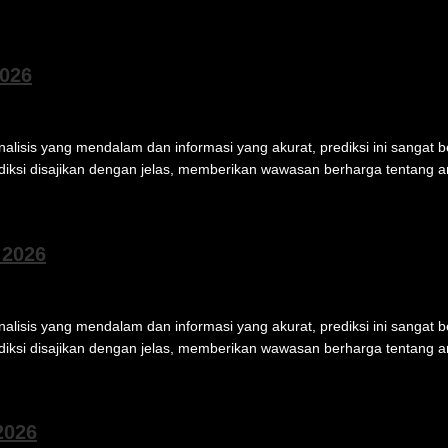
2026
lisis yang mendalam dan informasi yang akurat, prediksi ini sangat 
si disajikan dengan jelas, memberikan wawasan berharga tentang angk
 2026
lisis yang mendalam dan informasi yang akurat, prediksi ini sangat 
si disajikan dengan jelas, memberikan wawasan berharga tentang angk
2026