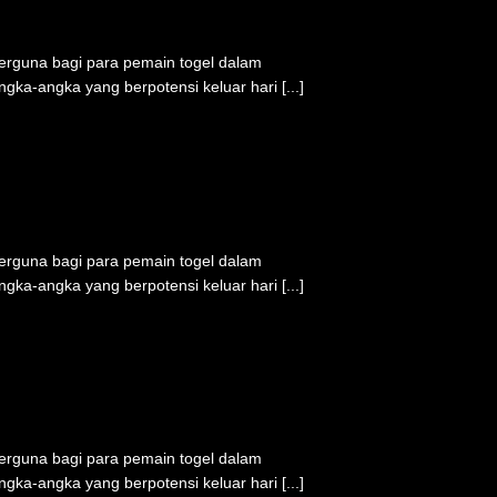
berguna bagi para pemain togel dalam
a-angka yang berpotensi keluar hari [...]
berguna bagi para pemain togel dalam
a-angka yang berpotensi keluar hari [...]
berguna bagi para pemain togel dalam
a-angka yang berpotensi keluar hari [...]