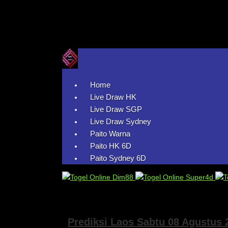
Home
Live Draw HK
Live Draw SGP
Live Draw Sydney
Paito Warna
Paito HK 6D
Paito Sydney 6D
Prediksi Laos Sabtu 08 Agustus 