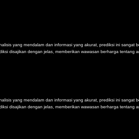
lisis yang mendalam dan informasi yang akurat, prediksi ini sangat 
si disajikan dengan jelas, memberikan wawasan berharga tentang angk
lisis yang mendalam dan informasi yang akurat, prediksi ini sangat 
si disajikan dengan jelas, memberikan wawasan berharga tentang angk