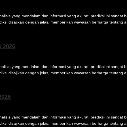
lisis yang mendalam dan informasi yang akurat, prediksi ini sangat 
si disajikan dengan jelas, memberikan wawasan berharga tentang angk
s 2026
lisis yang mendalam dan informasi yang akurat, prediksi ini sangat 
si disajikan dengan jelas, memberikan wawasan berharga tentang angk
2026
lisis yang mendalam dan informasi yang akurat, prediksi ini sangat 
si disajikan dengan jelas, memberikan wawasan berharga tentang angk