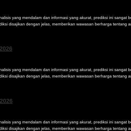
lisis yang mendalam dan informasi yang akurat, prediksi ini sangat 
si disajikan dengan jelas, memberikan wawasan berharga tentang angk
 2026
lisis yang mendalam dan informasi yang akurat, prediksi ini sangat 
si disajikan dengan jelas, memberikan wawasan berharga tentang angk
 2026
lisis yang mendalam dan informasi yang akurat, prediksi ini sangat 
si disajikan dengan jelas, memberikan wawasan berharga tentang angk