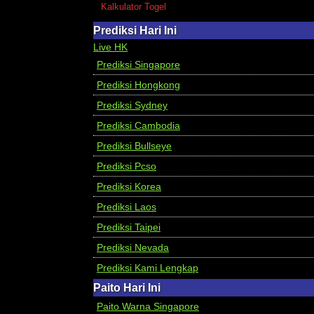
Kalkulator Togel
Prediksi Hari Ini
Live HK
Prediksi Singapore
Prediksi Hongkong
Prediksi Sydney
Prediksi Cambodia
Prediksi Bullseye
Prediksi Pcso
Prediksi Korea
Prediksi Laos
Prediksi Taipei
Prediksi Nevada
Prediksi Kami Lengkap
Paito Hari Ini
Paito Warna Singapore