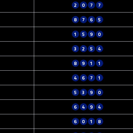
2
0
7
7
8
7
6
5
1
5
9
0
3
2
5
4
8
9
1
1
4
6
7
1
5
3
9
0
6
4
9
4
6
0
1
8