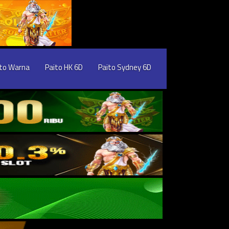
ito Warna
Paito HK 6D
Paito Sydney 6D