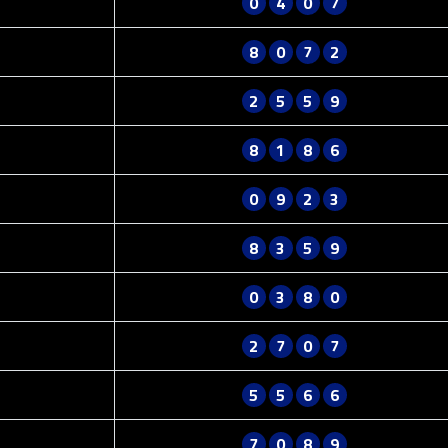
0
4
0
7
8
0
7
2
2
5
5
9
8
1
8
6
0
9
2
3
8
3
5
9
0
3
8
0
2
7
0
7
5
5
6
6
7
0
8
9