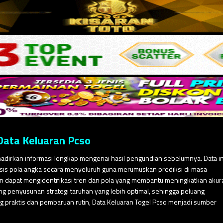
Data Keluaran Pcso
dirkan informasi lengkap mengenai hasil pengundian sebelumnya. Data in
isis pola angka secara menyeluruh guna merumuskan prediksi di masa
 dapat mengidentifikasi tren dan pola yang membantu meningkatkan akur
ung penyusunan strategi taruhan yang lebih optimal, sehingga peluang
praktis dan pembaruan rutin, Data Keluaran Togel Pcso menjadi sumber