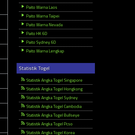
Paito Warna Laos
Paito Warna Taipei
Paito Warna Nevada
Paito HK 6D
Paito Sydney 6D
Paito Warna Lengkap
Statistik Togel
Statistik Angka Togel Singapore
Statistik Angka Togel Hongkong
Statistik Angka Togel Sydney
Statistik Angka Togel Cambodia
Statistik Angka Togel Bullseye
Statistik Angka Togel Pcso
Statistik Angka Togel Korea