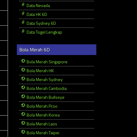
Data Nevada
Data HK 6D
Data Sydney 6D
Data Togel Lengkap
Bola Merah 6D
Bola Merah Singapore
Bola Merah HK
Bola Merah Sydney
Bola Merah Cambodia
Bola Merah Bullseye
Bola Merah Pcso
Bola Merah Korea
Bola Merah Laos
Bola Merah Taipei