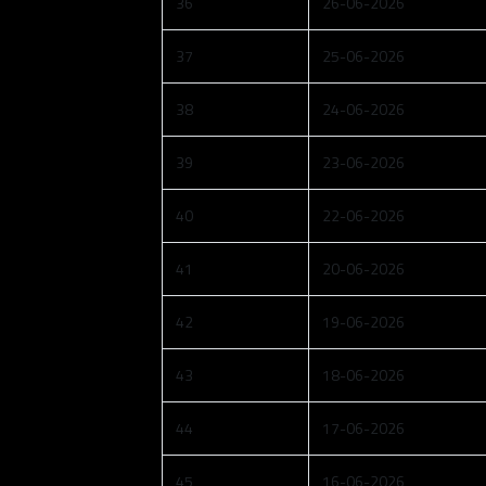
36
26-06-2026
37
25-06-2026
38
24-06-2026
39
23-06-2026
40
22-06-2026
41
20-06-2026
42
19-06-2026
43
18-06-2026
44
17-06-2026
45
16-06-2026